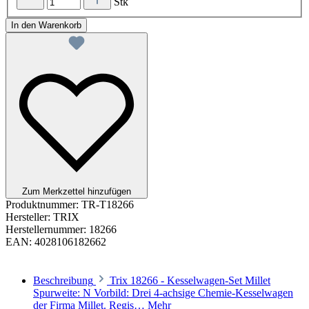
Stk
In den Warenkorb
Zum Merkzettel hinzufügen
Produktnummer:
TR-T18266
Hersteller:
TRIX
Herstellernummer:
18266
EAN:
4028106182662
Beschreibung
Trix 18266 - Kesselwagen-Set Millet
Spurweite: N Vorbild: Drei 4-achsige Chemie-Kesselwagen
der Firma Millet. Regis…
Mehr