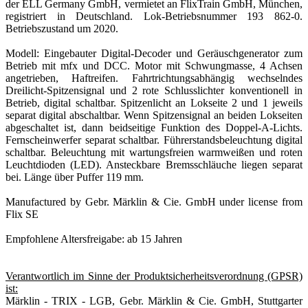
der ELL Germany GmbH, vermietet an FlixTrain GmbH, München,
registriert in Deutschland. Lok-Betriebsnummer 193 862-0.
Betriebszustand um 2020.
Modell: Eingebauter Digital-Decoder und Geräuschgenerator zum
Betrieb mit mfx und DCC. Motor mit Schwungmasse, 4 Achsen
angetrieben, Haftreifen. Fahrtrichtungsabhängig wechselndes
Dreilicht-Spitzensignal und 2 rote Schlusslichter konventionell in
Betrieb, digital schaltbar. Spitzenlicht an Lokseite 2 und 1 jeweils
separat digital abschaltbar. Wenn Spitzensignal an beiden Lokseiten
abgeschaltet ist, dann beidseitige Funktion des Doppel-A-Lichts.
Fernscheinwerfer separat schaltbar. Führerstandsbeleuchtung digital
schaltbar. Beleuchtung mit wartungsfreien warmweißen und roten
Leuchtdioden (LED). Ansteckbare Bremsschläuche liegen separat
bei. Länge über Puffer 119 mm.
Manufactured by Gebr. Märklin & Cie. GmbH under license from
Flix SE
Empfohlene Altersfreigabe: ab 15 Jahren
Verantwortlich im Sinne der Produktsicherheitsverordnung (GPSR)
ist:
Märklin - TRIX - LGB, Gebr. Märklin & Cie. GmbH, Stuttgarter