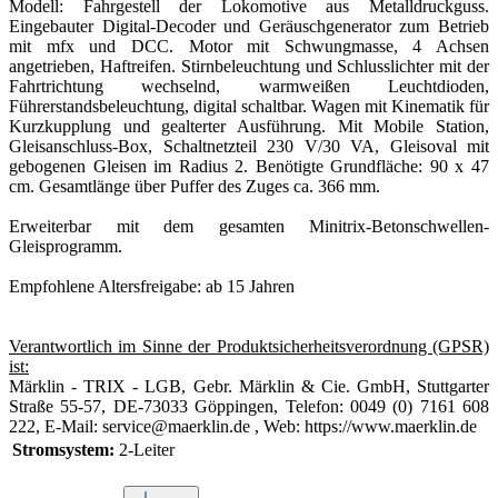
Modell: Fahrgestell der Lokomotive aus Metalldruckguss.
Eingebauter Digital-Decoder und Geräuschgenerator zum Betrieb
mit mfx und DCC. Motor mit Schwungmasse, 4 Achsen
angetrieben, Haftreifen. Stirnbeleuchtung und Schlusslichter mit der
Fahrtrichtung wechselnd, warmweißen Leuchtdioden,
Führerstandsbeleuchtung, digital schaltbar. Wagen mit Kinematik für
Kurzkupplung und gealterter Ausführung. Mit Mobile Station,
Gleisanschluss-Box, Schaltnetzteil 230 V/30 VA, Gleisoval mit
gebogenen Gleisen im Radius 2. Benötigte Grundfläche: 90 x 47
cm. Gesamtlänge über Puffer des Zuges ca. 366 mm.
Erweiterbar mit dem gesamten Minitrix-Betonschwellen-
Gleisprogramm.
Empfohlene Altersfreigabe: ab 15 Jahren
Verantwortlich im Sinne der Produktsicherheitsverordnung (GPSR)
ist:
Märklin - TRIX - LGB, Gebr. Märklin & Cie. GmbH, Stuttgarter
Straße 55-57, DE-73033 Göppingen, Telefon: 0049 (0) 7161 608
222, E-Mail: service@maerklin.de , Web: https://www.maerklin.de
Stromsystem:
2-Leiter