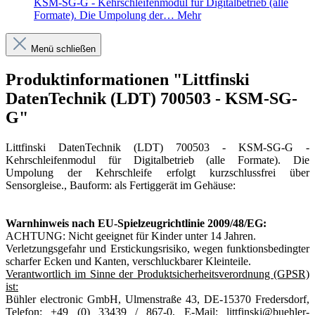
KSM-SG-G - Kehrschleifenmodul für Digitalbetrieb (alle
Formate). Die Umpolung der…
Mehr
Menü schließen
Produktinformationen "Littfinski
DatenTechnik (LDT) 700503 - KSM-SG-
G"
Littfinski DatenTechnik (LDT) 700503 - KSM-SG-G -
Kehrschleifenmodul für Digitalbetrieb (alle Formate). Die
Umpolung der Kehrschleife erfolgt kurzschlussfrei über
Sensorgleise., Bauform: als Fertiggerät im Gehäuse:
Warnhinweis nach EU-Spielzeugrichtlinie 2009/48/EG:
ACHTUNG: Nicht geeignet für Kinder unter 14 Jahren.
Verletzungsgefahr und Erstickungsrisiko, wegen funktionsbedingter
scharfer Ecken und Kanten, verschluckbarer Kleinteile.
Verantwortlich im Sinne der Produktsicherheitsverordnung (GPSR)
ist:
Bühler electronic GmbH, Ulmenstraße 43, DE-15370 Fredersdorf,
Telefon: +49 (0) 33439 / 867-0, E-Mail: littfinski@buehler-