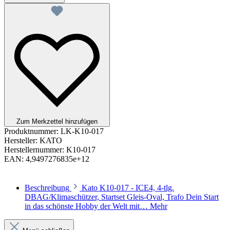
Zum Merkzettel hinzufügen
Produktnummer:
LK-K10-017
Hersteller:
KATO
Herstellernummer:
K10-017
EAN:
4,9497276835e+12
Beschreibung
Kato K10-017 - ICE4, 4-tlg.
DBAG/Klimaschützer, Startset Gleis-Oval, Trafo Dein Start
in das schönste Hobby der Welt mit…
Mehr