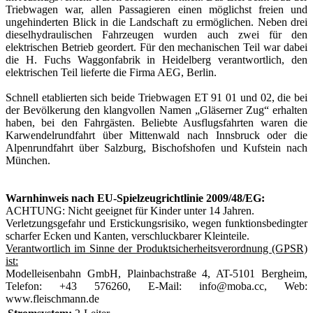
Triebwagen war, allen Passagieren einen möglichst freien und
ungehinderten Blick in die Landschaft zu ermöglichen. Neben drei
dieselhydraulischen Fahrzeugen wurden auch zwei für den
elektrischen Betrieb geordert. Für den mechanischen Teil war dabei
die H. Fuchs Waggonfabrik in Heidelberg verantwortlich, den
elektrischen Teil lieferte die Firma AEG, Berlin.
Schnell etablierten sich beide Triebwagen ET 91 01 und 02, die bei
der Bevölkerung den klangvollen Namen „Gläserner Zug“ erhalten
haben, bei den Fahrgästen. Beliebte Ausflugsfahrten waren die
Karwendelrundfahrt über Mittenwald nach Innsbruck oder die
Alpenrundfahrt über Salzburg, Bischofshofen und Kufstein nach
München.
Warnhinweis nach EU-Spielzeugrichtlinie 2009/48/EG:
ACHTUNG: Nicht geeignet für Kinder unter 14 Jahren.
Verletzungsgefahr und Erstickungsrisiko, wegen funktionsbedingter
scharfer Ecken und Kanten, verschluckbarer Kleinteile.
Verantwortlich im Sinne der Produktsicherheitsverordnung (GPSR)
ist:
Modelleisenbahn GmbH, Plainbachstraße 4, AT-5101 Bergheim,
Telefon: +43 576260, E-Mail: info@moba.cc, Web:
www.fleischmann.de