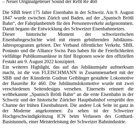
– Neuer Originalgetreuer Sound der Refit Re 460
Die SBB feiert 175 Jahre Eisenbahn in der Schweiz. Am 9. August
1847 wurde zwischen Zürich und Baden, auf der „Spanisch Brötli
Bahn“, der Fahrplanbetrieb für den Personenverkehr aufgenommen.
Damit begann die Entwicklung des Schweizer Eisenbahnnetzes.
Dieser historische Moment der schweizerischen
Eisenbahngeschichte wird mit einem gebührenden Jubiläums-
Jahresprogramm gefeiert. Der Verband öffentlicher Verkehr, SBB,
Postauto und die Alliance Swiss Pass haben für die Feierlichkeiten
vielfältige Publikumsanlässe in fünf Regionen sowie den offiziellen
Festakt am 9. August 2022 konzipiert.
Ein weiteres Highlight, das auf das Jubiläumsjahr aufmerksam
macht, ist die von FLEISCHMANN in Zusammenarbeit mit der
SBB und der Künstlerin Gudrun Geiblinger gestaltete Lokomotive
der Baureihe Re 460. Die Jubiläumslokomotive wurde mit zwei
verschiedenen Seitendesigns versehen. Einerseits erinnert die
weltbekannte „Spanisch Brötli Bahn“ an die erste Eisenbahn in der
Schweiz und der historische Züricher Hauptbahnhof versprüht den
Charme der frühen Eisenbahnzeit. Die andere Lok Seite ist ganz in
der Moderne angekommen: Zu sehen ist der Schweizer
Hochgeschwindigkeitszug ICN beim Verlassen des Gotthard-
Basistunnels, einer Meisterleistung der Schweizer Bahnindustrie.